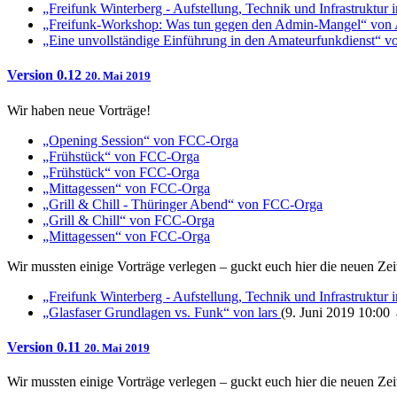
„Freifunk Winterberg - Aufstellung, Technik und Infrastruktu
„Freifunk-Workshop: Was tun gegen den Admin-Mangel“ von
„Eine unvollständige Einführung in den Amateurfunkdienst“ 
Version 0.12
20. Mai 2019
Wir haben neue Vorträge!
„Opening Session“ von FCC-Orga
„Frühstück“ von FCC-Orga
„Frühstück“ von FCC-Orga
„Mittagessen“ von FCC-Orga
„Grill & Chill - Thüringer Abend“ von FCC-Orga
„Grill & Chill“ von FCC-Orga
„Mittagessen“ von FCC-Orga
Wir mussten einige Vorträge verlegen – guckt euch hier die neuen Zeit
„Freifunk Winterberg - Aufstellung, Technik und Infrastruktu
„Glasfaser Grundlagen vs. Funk“ von lars
(9. Juni 2019 10:00
Version 0.11
20. Mai 2019
Wir mussten einige Vorträge verlegen – guckt euch hier die neuen Zeit