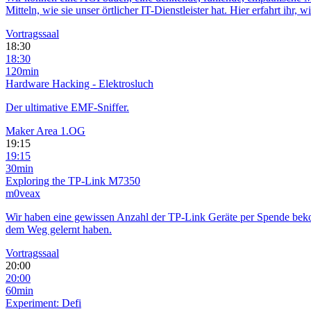
Mitteln, wie sie unser örtlicher IT-Dienstleister hat. Hier erfahrt ihr
Vortragssaal
18:30
18:30
120min
Hardware Hacking - Elektrosluch
Der ultimative EMF-Sniffer.
Maker Area 1.OG
19:15
19:15
30min
Exploring the TP-Link M7350
m0veax
Wir haben eine gewissen Anzahl der TP-Link Geräte per Spende bek
dem Weg gelernt haben.
Vortragssaal
20:00
20:00
60min
Experiment: Defi