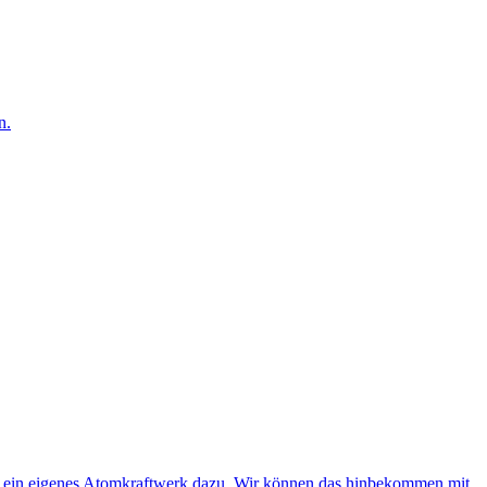
n.
l ein eigenes Atomkraftwerk dazu. Wir können das hinbekommen mit