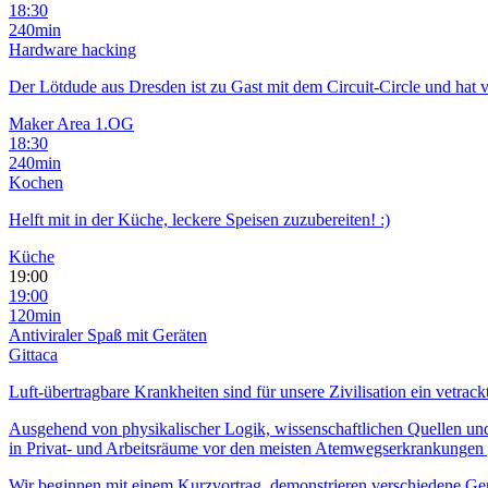
18:30
240min
Hardware hacking
Der Lötdude aus Dresden ist zu Gast mit dem Circuit-Circle und hat 
Maker Area 1.OG
18:30
240min
Kochen
Helft mit in der Küche, leckere Speisen zuzubereiten! :)
Küche
19:00
19:00
120min
Antiviraler Spaß mit Geräten
Gittaca
Luft-übertragbare Krankheiten sind für unsere Zivilisation ein vet
Ausgehend von physikalischer Logik, wissenschaftlichen Quellen und p
in Privat- und Arbeitsräume vor den meisten Atemwegserkrankungen g
Wir beginnen mit einem Kurzvortrag, demonstrieren verschiedene Ger