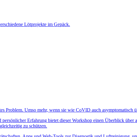
verschiedene Lötprojekte im Gepäck.
racktes Problem. Umso mehr, wenn sie wie CoVID auch asymptomatisch 
ersönlicher Erfahrung bietet dieser Workshop einen Überblick über akt
leichzeitig zu schützen.
ätschaften, Apps und Web-Tools zur Diagnostik und Luftreinigung, und