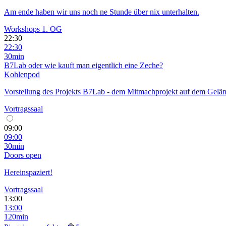
Am ende haben wir uns noch ne Stunde über nix unterhalten.
Workshops 1. OG
22:30
22:30
30min
B7Lab oder wie kauft man eigentlich eine Zeche?
Kohlenpod
Vorstellung des Projekts B7Lab - dem Mitmachprojekt auf dem Gelä
Vortragssaal
09:00
09:00
30min
Doors open
Hereinspaziert!
Vortragssaal
13:00
13:00
120min