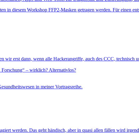
ollten in diesem Workshop FFP2-Masken getragen werden. Für einen ent
gen wir erst dann, wenn alle Hackerangriffe, auch des CCC, technisch 
 Forschung“ – wirklich? Alternativlos?
Gesundheitswesen in meiner Vortragsreihe.
eragiert werden. Das geht händisch, aber in quasi allen fällen wird irg