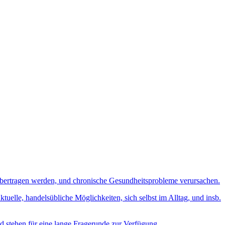
übertragen werden, und chronische Gesundheitsprobleme verursachen.
uelle, handelsübliche Möglichkeiten, sich selbst im Alltag, und insb.
 stehen für eine lange Fragerunde zur Verfügung.