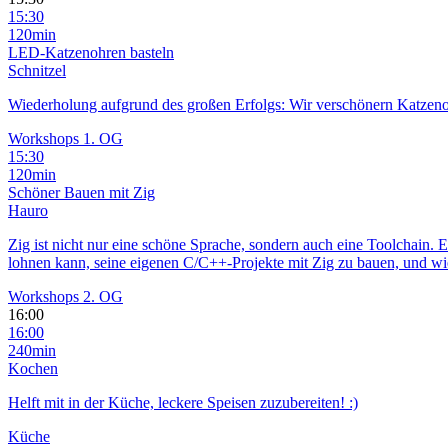
15:30
120min
LED-Katzenohren basteln
Schnitzel
Wiederholung aufgrund des großen Erfolgs: Wir verschönern Katzen
Workshops 1. OG
15:30
120min
Schöner Bauen mit Zig
Hauro
Zig ist nicht nur eine schöne Sprache, sondern auch eine Toolchain.
lohnen kann, seine eigenen C/C++-Projekte mit Zig zu bauen, und wie
Workshops 2. OG
16:00
16:00
240min
Kochen
Helft mit in der Küche, leckere Speisen zuzubereiten! :)
Küche