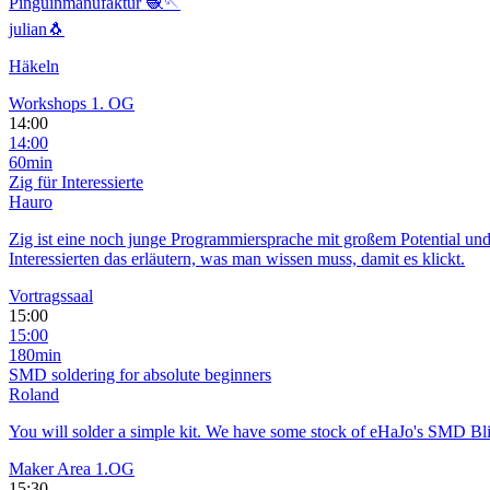
Pinguinmanufaktur 🧶🪡
julian🐧
Häkeln
Workshops 1. OG
14:00
14:00
60min
Zig für Interessierte
Hauro
Zig ist eine noch junge Programmiersprache mit großem Potential und 
Interessierten das erläutern, was man wissen muss, damit es klickt.
Vortragssaal
15:00
15:00
180min
SMD soldering for absolute beginners
Roland
You will solder a simple kit. We have some stock of eHaJo's SMD Bl
Maker Area 1.OG
15:30