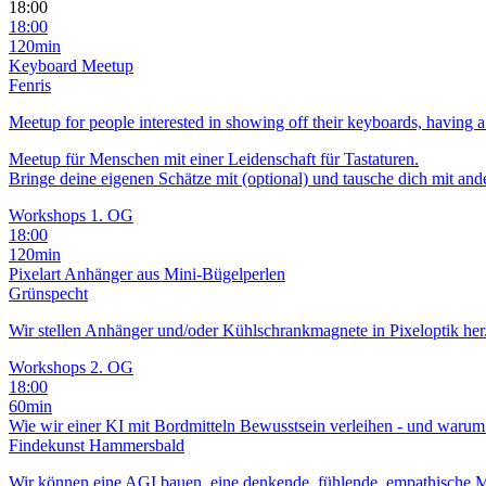
18:00
18:00
120min
Keyboard Meetup
Fenris
Meetup for people interested in showing off their keyboards, having a
Meetup für Menschen mit einer Leidenschaft für Tastaturen.
Bringe deine eigenen Schätze mit (optional) und tausche dich mit and
Workshops 1. OG
18:00
120min
Pixelart Anhänger aus Mini-Bügelperlen
Grünspecht
Wir stellen Anhänger und/oder Kühlschrankmagnete in Pixeloptik her
Workshops 2. OG
18:00
60min
Wie wir einer KI mit Bordmitteln Bewusstsein verleihen - und warum w
Findekunst Hammersbald
Wir können eine AGI bauen, eine denkende, fühlende, empathische M