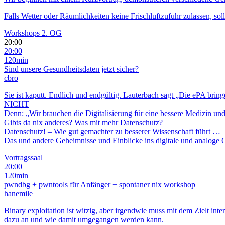
Falls Wetter oder Räumlichkeiten keine Frischluftzufuhr zulassen, s
Workshops 2. OG
20:00
20:00
120min
Sind unsere Gesundheitsdaten jetzt sicher?
cbro
Sie ist kaputt. Endlich und endgültig. Lauterbach sagt „Die ePA brin
NICHT
Denn: „Wir brauchen die Digitalisierung für eine bessere Medizin und
Gibts da nix anderes? Was mit mehr Datenschutz?
Datenschutz! – Wie gut gemachter zu besserer Wissenschaft führt …
Das und andere Geheimnisse und Einblicke ins digitale und analoge 
Vortragssaal
20:00
120min
pwndbg + pwntools für Anfänger + spontaner nix workshop
hanemile
Binary exploitation ist witzig, aber irgendwie muss mit dem Zielt int
dazu an und wie damit umgegangen werden kann.