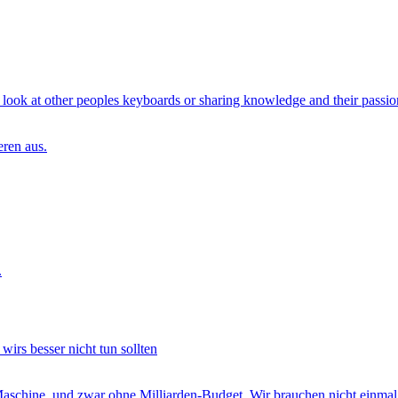
 look at other peoples keyboards or sharing knowledge and their passio
eren aus.
.
irs besser nicht tun sollten
aschine, und zwar ohne Milliarden-Budget. Wir brauchen nicht einma