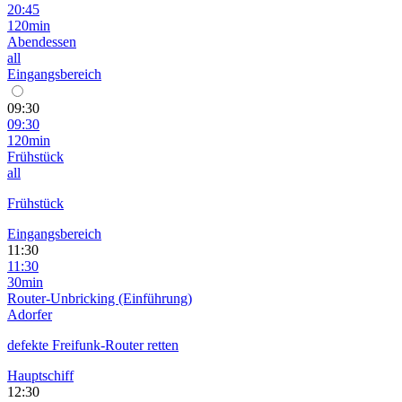
20:45
120min
Abendessen
all
Eingangsbereich
09:30
09:30
120min
Frühstück
all
Frühstück
Eingangsbereich
11:30
11:30
30min
Router-Unbricking (Einführung)
Adorfer
defekte Freifunk-Router retten
Hauptschiff
12:30