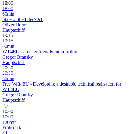
18:00
18:00
60min
State of the InterNAT
Oliver Herms
Hauptschiff
19:15
19:15
60min
Wifi4EU - another friendly introduction
Gregor Bransky
Hauptschiff
20:30
20:30
60min
Free Wifi4EU - Developing a desirable technical realisation for
Wifi4EU
Gregor Bransky
Hauptschiff
10:00
10:00
120min
Frühstück
all