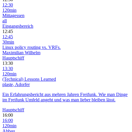
12:30
120min
Mittagessen
all
Eingangsbereich
12:45
12:45
30min
Linux policy routing vs. VRFs.
Maximilian Wilhelm
Hauptschiff
13:30
13:30
120min
(Technical) Lessons Learned
plaste, Adorfer
Ein Erfahrungsbericht aus mehren Jahren Freifunk. Wie man Dinge
im Freifunk Umfeld angeht und was man lieber bleiben lässt.
Hauptschiff
16:00
16:00
120min
Abbau