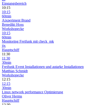
Eingangsbereich
10:15
10:15
60min
Aixperiment Brand
Benedikt Hoss
Workshopecke
10:15
60min
Monitoring Freifunk mit check_mk
jjx
Hauptschiff
11:30
11:30
30min
Freifunk Event Installationen und autarke Installationen
Matthias Schmidt
Workshopecke
12:15
12:15
30min
Linux network performance Optimierung
Oliver Herms
Hauptschiff
12:30