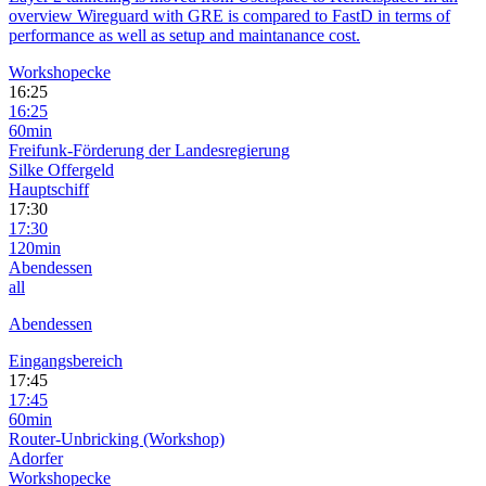
overview Wireguard with GRE is compared to FastD in terms of
performance as well as setup and maintanance cost.
Workshopecke
16:25
16:25
60min
Freifunk-Förderung der Landesregierung
Silke Offergeld
Hauptschiff
17:30
17:30
120min
Abendessen
all
Abendessen
Eingangsbereich
17:45
17:45
60min
Router-Unbricking (Workshop)
Adorfer
Workshopecke