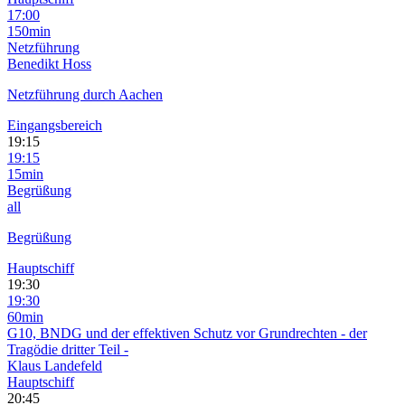
17:00
150min
Netzführung
Benedikt Hoss
Netzführung durch Aachen
Eingangsbereich
19:15
19:15
15min
Begrüßung
all
Begrüßung
Hauptschiff
19:30
19:30
60min
G10, BNDG und der effektiven Schutz vor Grundrechten - der
Tragödie dritter Teil -
Klaus Landefeld
Hauptschiff
20:45