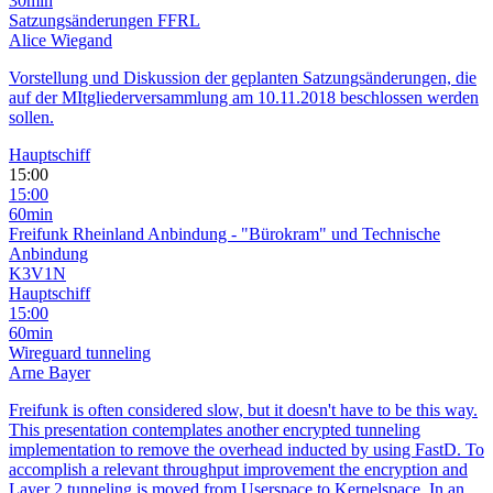
30min
Satzungsänderungen FFRL
Alice Wiegand
Vorstellung und Diskussion der geplanten Satzungsänderungen, die
auf der MItgliederversammlung am 10.11.2018 beschlossen werden
sollen.
Hauptschiff
15:00
15:00
60min
Freifunk Rheinland Anbindung - "Bürokram" und Technische
Anbindung
K3V1N
Hauptschiff
15:00
60min
Wireguard tunneling
Arne Bayer
Freifunk is often considered slow, but it doesn't have to be this way.
This presentation contemplates another encrypted tunneling
implementation to remove the overhead inducted by using FastD. To
accomplish a relevant throughput improvement the encryption and
Layer 2 tunneling is moved from Userspace to Kernelspace. In an