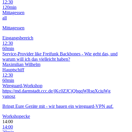
12:30
120min
Mittagessen
all
Mittagessen
Eingangsbereich
12:30
60min
Service-Provider like Freifunk Backbones - Wie geht das, und
warum will ich das vielleicht haben?
Maximilian Wilhelm
Hauptschiff
12:30
60min
Wireguard-Workshop
https://md.darmstadt.ccc.de/jKc0ZJCjQbqqWRsqXciuWg
yanosz
Bringt Eure Geräte mit - wir bauen ein wireguard-VPN auf.
Workshopecke
14:00
14:00